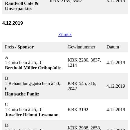
KBK 2139, 3982
3.12.2019
Randvoll Café &
Unverpacktes
4.12.2019
Zurück
Preis /
Sponsor
Gewinnummer
Datum
A
KBK 2280, 3637,
1 Gutschein à 25,- €
4.12.2019
1214
Berthold Müller Orthopädie
B
1 Behandlungsgutschein à 50,-
KBK 545, 316,
4.12.2019
€
2042
Hautsache Panitz
C
1 Gutschein à 25,- €
KBK 3192
4.12.2019
Juwelier Helmut Lessmann
D
KBK 2988, 2658,