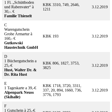
1 Fl. „Schüttboden
KBK 3310, 749, 2646,
und Rabenvater“ à
3.12.2019
1211
30,-. €
Familie Thienelt
C
Warengutschein
Grohe Armartur à
KBK 193
3.12.2019
160,- €
Gutkowski
Haustechnik GmbH
D
1 Büchergutschein a
KBK 806, 1827, 3753,
25,-€
3.12.2019
3825
Hust, Walter Dr. &
Dr. Rita Hust
E
KBK 1718, 3720, 3311,
1 Tageskarte a 39,-€
337, 20, 894, 1660, 736,
3.12.2019
Alpenpark Neuss
3776, 1793
(Skihalle)
F
1 Gutschein à 25,-€