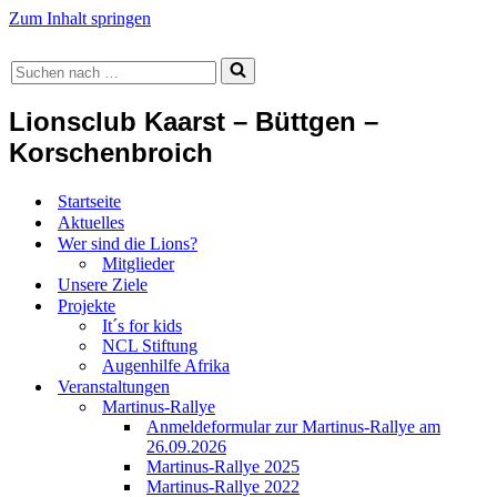
Zum Inhalt springen
Suchen
nach …
Lionsclub Kaarst – Büttgen –
Korschenbroich
Startseite
Aktuelles
Wer sind die Lions?
Mitglieder
Unsere Ziele
Projekte
It´s for kids
NCL Stiftung
Augenhilfe Afrika
Veranstaltungen
Martinus-Rallye
Anmeldeformular zur Martinus-Rallye am
26.09.2026
Martinus-Rallye 2025
Martinus-Rallye 2022