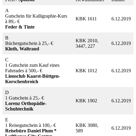
A
Gutschein für Kalligraphie-Kurs
KBK 1611
6.12.2019
à 89,- €
Feder & Tinte
B
KBK 2010,
Büchergutschein à 25,- €
6.12.2019
3447, 227
Kluth, Waltraud
C
1 Gutschein zum Kauf eines
Fahrrades à 500,- €
KBK 1012
6.12.2019
Lionsclub Kaarst-Büttgen-
Korschenbroich
D
1 Gutschein à 25,- €
KBK 1902
6.12.2019
Lorenz Orthopädie-
Schuhtechnik
E
1 Reisegutschein à 100,- €
KBK 3080,
6.12.2019
Reisebüro Daniel Plum *
589