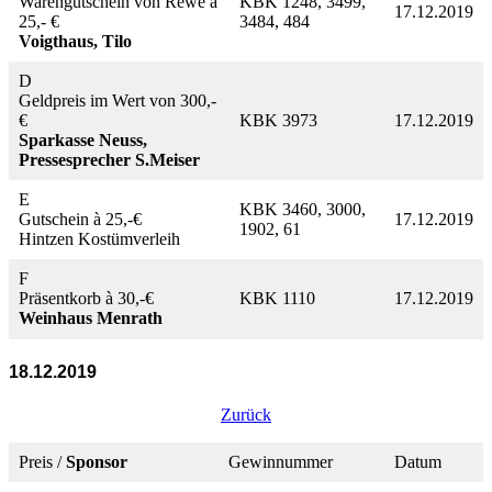
Warengutschein von Rewe à
KBK 1248, 3499,
17.12.2019
25,- €
3484, 484
Voigthaus, Tilo
D
Geldpreis im Wert von 300,-
€
KBK 3973
17.12.2019
Sparkasse Neuss,
Pressesprecher S.Meiser
E
KBK 3460, 3000,
Gutschein à 25,-€
17.12.2019
1902, 61
Hintzen Kostümverleih
F
Präsentkorb à 30,-€
KBK 1110
17.12.2019
Weinhaus Menrath
18.12.2019
Zurück
Preis /
Sponsor
Gewinnummer
Datum