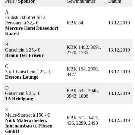
Preis /
Sponsor
Gewinnummer
Datum
A
Frühstückbüffet für 2
Personen à 32,- €
KBK 84
13.12.2019
Mercure Hotel Düsseldorf
Kaarst
B
KBK 1482, 3691,
Gutschein à 25,- €
13.12.2019
2720, 1735
Braun Der Friseur
C
KBK 154, 2900,
3 x 1 Gutschein à 25,- €
13.12.2019
3427
Dessous Lounge
D
KBK 632, 2946,
Gutschein à 25,- €
13.12.2019
3943, 1806
1A Reinigung
E
Maler-Startset à 150,- €
KBK 512, 1417,
Nink Malerarbeiten,
13.12.2019
436, 2299, 2493
Innenausbau u. Fliesen
GmbH