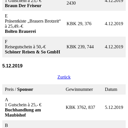
1 Gutschein à 25,- €
4.12.2019
2430
Braun Der Friseur
E
Präsentkiste „Brauers Brotzeit“
KBK 29, 376
4.12.2019
à 25,49.-€
Bolten Brauerei
F
Reisegutschein à 50,-€
KBK 239, 744
4.12.2019
Schöner Reisen & So GmbH
5.12.2019
Zurück
Preis /
Sponsor
Gewinnummer
Datum
A
1 Gutschein à 25,- €
KBK 3762, 837
5.12.2019
Buchhandlung am
Maubishof
B