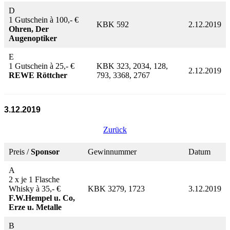
D
1 Gutschein à 100,- €
KBK 592
2.12.2019
Ohren, Der
Augenoptiker
E
1 Gutschein à 25,- €
KBK 323, 2034, 128,
2.12.2019
REWE
Röttcher
793, 3368, 2767
3.12.2019
Zurück
Preis /
Sponsor
Gewinnummer
Datum
A
2 x je 1 Flasche
Whisky à 35,- €
KBK 3279, 1723
3.12.2019
F.W.Hempel u. Co,
Erze u. Metalle
B