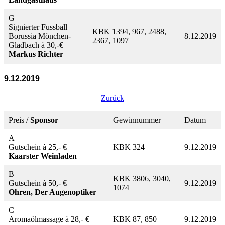
G
Signierter Fussball
KBK 1394, 967, 2488,
Borussia Mönchen-
8.12.2019
2367, 1097
Gladbach à 30,-€
Markus Richter
9.12.2019
Zurück
Preis /
Sponsor
Gewinnummer
Datum
A
Gutschein à 25,- €
KBK 324
9.12.2019
Kaarster Weinladen
B
KBK 3806, 3040,
Gutschein à 50,- €
9.12.2019
1074
Ohren, Der Augenoptiker
C
Aromaölmassage à 28,- €
KBK 87, 850
9.12.2019