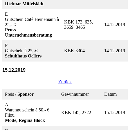
Dietmar Mittelstädt
E
Gutschein Café Heinemann à
KBK 173, 635,
25,- €
14.12.2019
3659, 3465
Pruss
Unternehmensberatung
F
Gutschein à 25,-€
KBK 3304
14.12.2019
Schuhhaus Oellers
15.12.2019
Zurück
Preis /
Sponsor
Gewinnummer
Datum
A
Warengutschein à 50,- €
KBK 145, 2722
15.12.2019
Filou
Mode, Regina Block