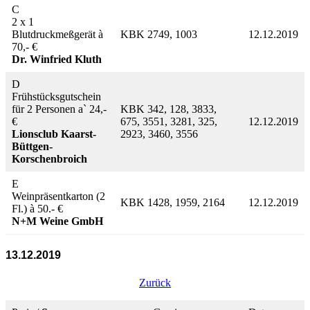
C
2 x 1
Blutdruckmeßgerät à
KBK 2749, 1003
12.12.2019
70,- €
Dr. Winfried Kluth
D
Frühstücksgutschein
für 2 Personen a` 24,-
KBK 342, 128, 3833,
€
675, 3551, 3281, 325,
12.12.2019
Lionsclub Kaarst-
2923, 3460, 3556
Büttgen-
Korschenbroich
E
Weinpräsentkarton (2
KBK 1428, 1959, 2164
12.12.2019
Fl.) à 50.- €
N+M Weine GmbH
13.12.2019
Zurück