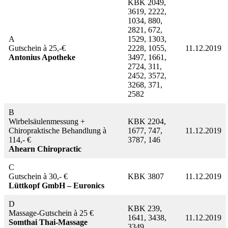
KBK 2049,
3619, 2222,
1034, 880,
2821, 672,
A
1529, 1303,
Gutschein à 25,-€
2228, 1055,
11.12.2019
Antonius Apotheke
3497, 1661,
2724, 311,
2452, 3572,
3268, 371,
2582
B
Wirbelsäulenmessung +
KBK 2204,
Chiropraktische Behandlung à
1677, 747,
11.12.2019
114,- €
3787, 146
Ahearn Chiropractic
C
Gutschein à 30,- €
KBK 3807
11.12.2019
Lüttkopf GmbH – Euronics
D
KBK 239,
Massage-Gutschein à 25 €
1641, 3438,
11.12.2019
Somthai Thai-Massage
3349