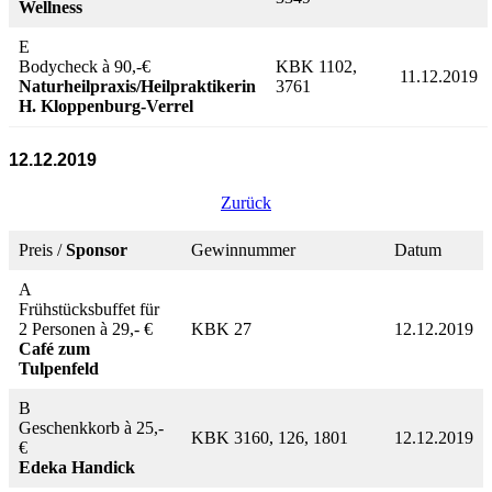
Wellness
E
Bodycheck à 90,-€
KBK 1102,
11.12.2019
Naturheilpraxis/Heilpraktikerin
3761
H. Kloppenburg-Verrel
12.12.2019
Zurück
Preis /
Sponsor
Gewinnummer
Datum
A
Frühstücksbuffet für
2 Personen à 29,- €
KBK 27
12.12.2019
Café zum
Tulpenfeld
B
Geschenkkorb à 25,-
KBK 3160, 126, 1801
12.12.2019
€
Edeka Handick