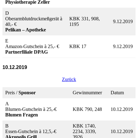
Physiotherapie Zeller
D
Oberarmblutdruckmeßgerät à
KBK 331, 908,
9.12.2019
40,- €
1195
Pelikan – Apotheke
E
Amazon-Gutschein à 25,- €
KBK 17
9.12.2019
Partnerfiliale DPAG
10.12.2019
Zurück
Preis /
Sponsor
Gewinnummer
Datum
A
Blumen-Gutschein à 25,-€
KBK 790, 248
10.12.2019
Blumen Fragen
B
KBK 1740,
Essen-Gutschein à 12,5,-€
2234, 3339,
10.12.2019
Akropolis Grill
3926