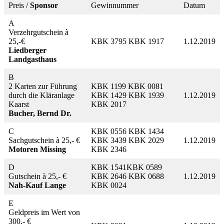
Preis /
Sponsor
Gewinnummer
Datum
A
Verzehrgutschein à
25,-€
KBK 3795 KBK 1917
1.12.2019
Liedberger
Landgasthaus
B
2 Karten zur Führung
KBK 1199 KBK 0081
durch die Kläranlage
KBK 1429 KBK 1939
1.12.2019
Kaarst
KBK 2017
Bucher, Bernd Dr.
C
KBK 0556 KBK 1434
Sachgutschein à 25,- €
KBK 3439 KBK 2029
1.12.2019
Motoren Missing
KBK 2346
D
KBK 1541KBK 0589
Gutschein à 25,- €
KBK 2646 KBK 0688
1.12.2019
Nah-Kauf Lange
KBK 0024
E
Geldpreis im Wert von
300,- €