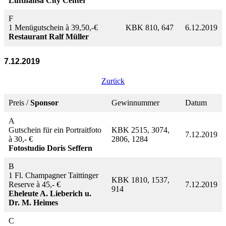
Lufthansa City Center
F
1 Menügutschein à 39,50,-€
KBK 810, 647
6.12.2019
Restaurant Ralf Müller
7.12.2019
Zurück
Preis /
Sponsor
Gewinnummer
Datum
A
Gutschein für ein Portraitfoto
KBK 2515, 3074,
7.12.2019
à 30,- €
2806, 1284
Fotostudio Doris Seffern
B
1 Fl. Champagner Taittinger
KBK 1810, 1537,
Reserve à 45,- €
7.12.2019
914
Eheleute A. Lieberich u.
Dr. M. Heimes
C