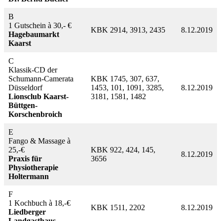
B
1 Gutschein à 30,- €
KBK 2914, 3913, 2435
8.12.2019
Hagebaumarkt
Kaarst
C
Klassik-CD der
Schumann-Camerata
KBK 1745, 307, 637,
Düsseldorf
1453, 101, 1091, 3285,
8.12.2019
Lionsclub Kaarst-
3181, 1581, 1482
Büttgen-
Korschenbroich
E
Fango & Massage à
25,-€
KBK 922, 424, 145,
8.12.2019
Praxis für
3656
Physiotherapie
Holtermann
F
1 Kochbuch à 18,-€
KBK 1511, 2202
8.12.2019
Liedberger
Landgasthaus